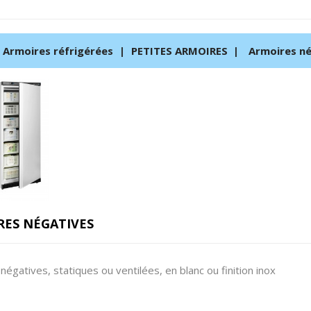
Armoires réfrigérées
PETITES ARMOIRES
Armoires n
RES NÉGATIVES
négatives, statiques ou ventilées, en blanc ou finition inox