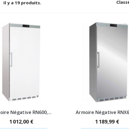
Class
Il y a 19 produits.
oire Négative RN600,...
Armoire Négative RNX60
1 012,00 €
1 189,99 €