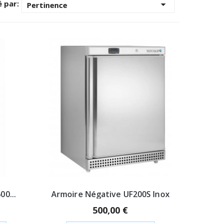
é par:

Pertinence
0...
Armoire Négative UF200S Inox
500,00 €